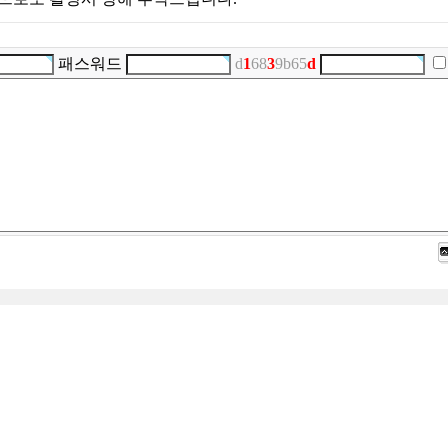
패스워드
d
1
68
3
9b65
d